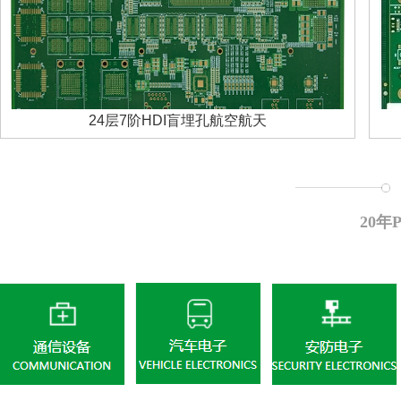
24层7阶HDI盲埋孔航空航天
20