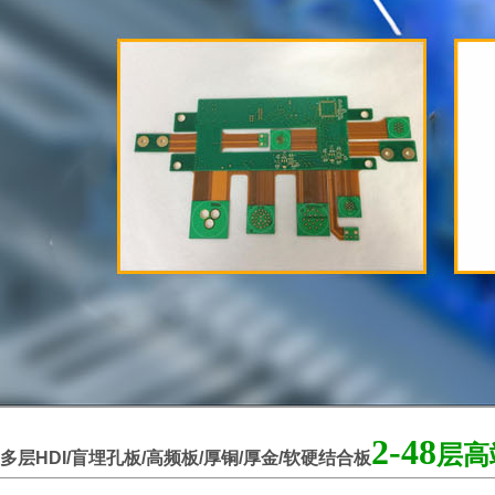
2-48
层高
多层HDI/盲埋孔板/高频板/厚铜/厚金/软硬结合板